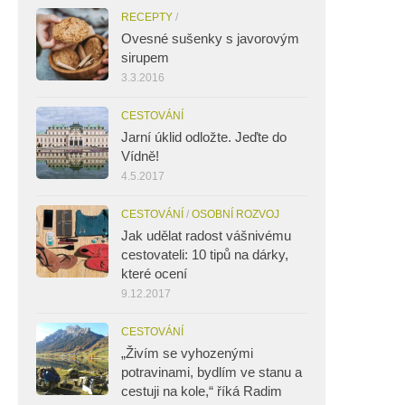
RECEPTY
/
Ovesné sušenky s javorovým
sirupem
3.3.2016
CESTOVÁNÍ
Jarní úklid odložte. Jeďte do
Vídně!
4.5.2017
CESTOVÁNÍ
/
OSOBNÍ ROZVOJ
Jak udělat radost vášnivému
cestovateli: 10 tipů na dárky,
které ocení
9.12.2017
CESTOVÁNÍ
„Živím se vyhozenými
potravinami, bydlím ve stanu a
cestuji na kole,“ říká Radim