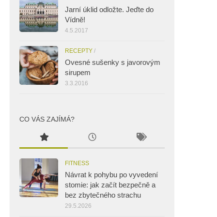
Jarní úklid odložte. Jeďte do
Vídně!
4.5.2017
RECEPTY
/
Ovesné sušenky s javorovým
sirupem
3.3.2016
CO VÁS ZAJÍMÁ?
FITNESS
Návrat k pohybu po vyvedení
stomie: jak začít bezpečně a
bez zbytečného strachu
29.5.2026