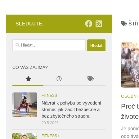
SLEDUJTE:
ŠTÍ
Vyhledávání
CO VÁS ZAJÍMÁ?
FITNESS
OSOBNÍ
Návrat k pohybu po vyvedení
Proč 
stomie: jak začít bezpečně a
život
bez zbytečného strachu
29.5.2026
Je pomě
FITNESS
/
odoláva