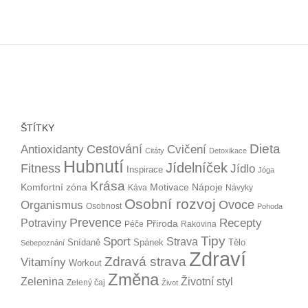
ŠTÍTKY
Dieta
Cestování
Antioxidanty
Cvičení
Citáty
Detoxikace
Hubnutí
Jídelníček
Fitness
Jídlo
Inspirace
Jóga
Krása
Komfortní zóna
Motivace
Nápoje
Káva
Návyky
Osobní rozvoj
Organismus
Ovoce
Osobnost
Pohoda
Prevence
Recepty
Potraviny
Přiroda
Péče
Rakovina
Tipy
Sport
Strava
Snídaně
Spánek
Tělo
Sebepoznání
Zdraví
Zdravá strava
Vitamíny
Workout
Změna
Zelenina
Životní styl
Zelený čaj
Život