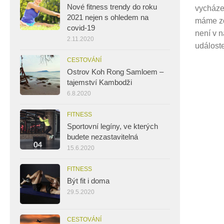
Nové fitness trendy do roku
vycházej
2021 nejen s ohledem na
máme zd
covid-19
není v n
2.11.2020
událoste
CESTOVÁNÍ
Ostrov Koh Rong Samloem –
tajemství Kambodži
6.8.2020
FITNESS
Sportovní legíny, ve kterých
budete nezastavitelná
15.6.2020
FITNESS
Být fit i doma
29.5.2020
CESTOVÁNÍ