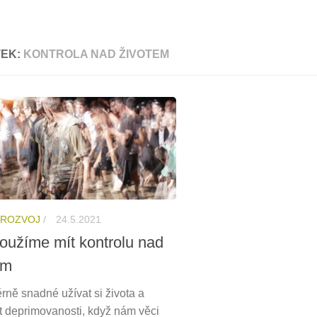
TEK:
KONTROLA NAD ŽIVOTEM
 ROZVOJ
/
24.5.2021
toužíme mít kontrolu nad
em
rně snadné užívat si života a
t deprimovanosti, když nám věci