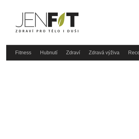
Skip to content
Denně aktualizovaný lif
Fitness
Hubnutí
Zdraví
Zdravá výživa
Rece