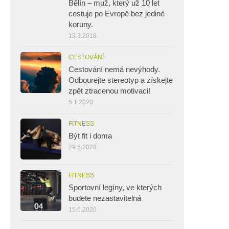
Bělín – muž, který už 10 let
cestuje po Evropě bez jediné
koruny.
13.3.2018
CESTOVÁNÍ
Cestování nemá nevýhody.
Odbourejte stereotyp a získejte
zpět ztracenou motivaci!
5.1.2020
FITNESS
Být fit i doma
29.5.2020
FITNESS
Sportovní legíny, ve kterých
budete nezastavitelná
15.6.2020