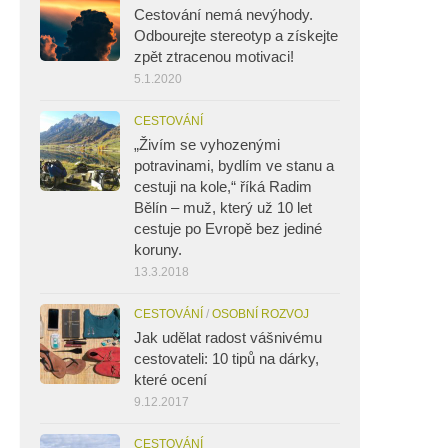
Cestování nemá nevýhody.
Odbourejte stereotyp a získejte
zpět ztracenou motivaci!
5.1.2020
CESTOVÁNÍ
„Živím se vyhozenými
potravinami, bydlím ve stanu a
cestuji na kole,“ říká Radim
Bělín – muž, který už 10 let
cestuje po Evropě bez jediné
koruny.
13.3.2018
CESTOVÁNÍ
/
OSOBNÍ ROZVOJ
Jak udělat radost vášnivému
cestovateli: 10 tipů na dárky,
které ocení
9.12.2017
CESTOVÁNÍ