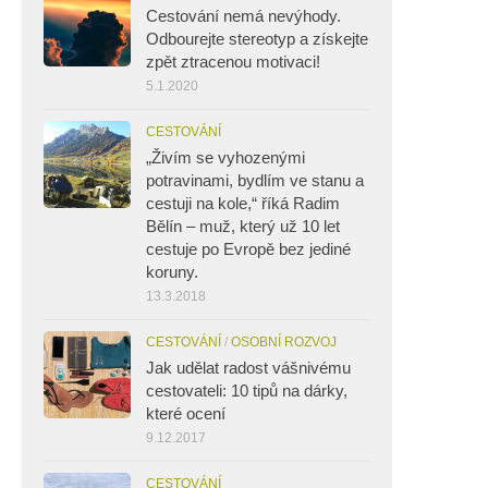
Cestování nemá nevýhody.
Odbourejte stereotyp a získejte
zpět ztracenou motivaci!
5.1.2020
CESTOVÁNÍ
„Živím se vyhozenými
potravinami, bydlím ve stanu a
cestuji na kole,“ říká Radim
Bělín – muž, který už 10 let
cestuje po Evropě bez jediné
koruny.
13.3.2018
CESTOVÁNÍ
/
OSOBNÍ ROZVOJ
Jak udělat radost vášnivému
cestovateli: 10 tipů na dárky,
které ocení
9.12.2017
CESTOVÁNÍ