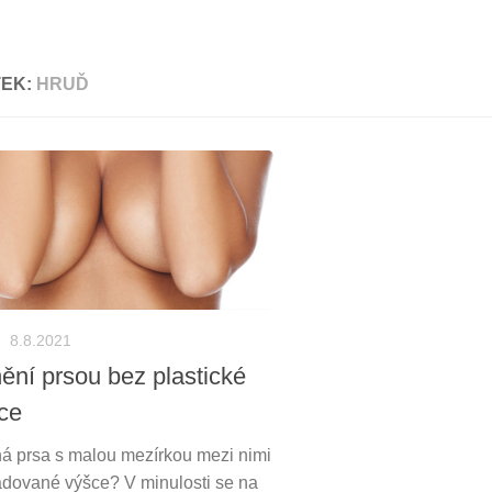
TEK:
HRUĎ
8.8.2021
ění prsou bez plastické
ce
ná prsa s malou mezírkou mezi nimi
adované výšce? V minulosti se na