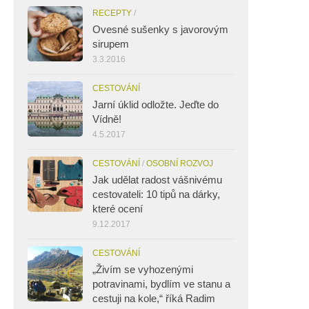
RECEPTY
/
Ovesné sušenky s javorovým
sirupem
3.3.2016
CESTOVÁNÍ
Jarní úklid odložte. Jeďte do
Vídně!
4.5.2017
CESTOVÁNÍ
/
OSOBNÍ ROZVOJ
Jak udělat radost vášnivému
cestovateli: 10 tipů na dárky,
které ocení
9.12.2017
CESTOVÁNÍ
„Živím se vyhozenými
potravinami, bydlím ve stanu a
cestuji na kole,“ říká Radim