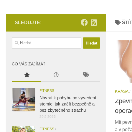
SLEDUJTE:
ŠTÍ
Vyhledávání
CO VÁS ZAJÍMÁ?
FITNESS
KRÁSA
/
Návrat k pohybu po vyvedení
Zpevn
stomie: jak začít bezpečně a
opera
bez zbytečného strachu
29.5.2026
Mít pev
FITNESS
/
a v pož