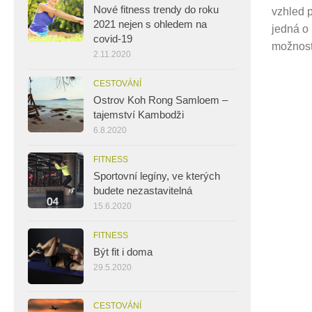
Nové fitness trendy do roku
vzhled p
2021 nejen s ohledem na
jedná o 
covid-19
možnost
2.11.2020
CESTOVÁNÍ
Ostrov Koh Rong Samloem –
tajemství Kambodži
6.8.2020
FITNESS
Sportovní legíny, ve kterých
budete nezastavitelná
15.6.2020
FITNESS
Být fit i doma
29.5.2020
CESTOVÁNÍ