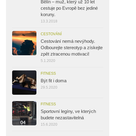
Bělín – muž, který už 10 let
cestuje po Evropě bez jediné
koruny.
13.3.2018
CESTOVÁNÍ
Cestování nemá nevýhody.
Odbourejte stereotyp a získejte
zpět ztracenou motivaci!
5.1.2020
FITNESS
Být fit i doma
29.5.2020
FITNESS
Sportovní legíny, ve kterých
budete nezastavitelná
15.6.2020