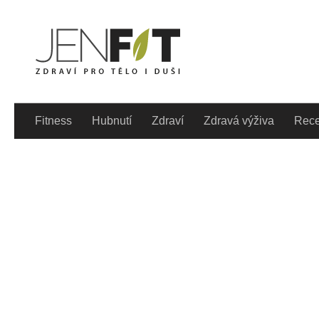
Skip to content
Denně aktualizovaný lif
Fitness
Hubnutí
Zdraví
Zdravá výživa
Rece