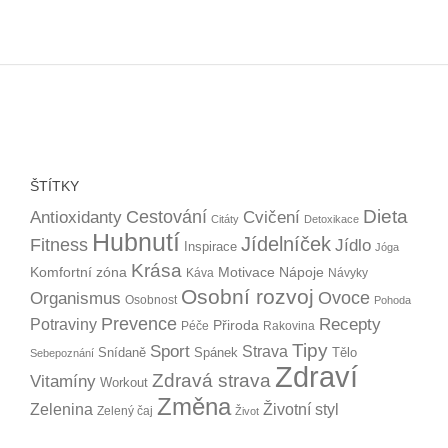
ŠTÍTKY
Dieta
Cestování
Antioxidanty
Cvičení
Citáty
Detoxikace
Hubnutí
Jídelníček
Fitness
Jídlo
Inspirace
Jóga
Krása
Komfortní zóna
Motivace
Nápoje
Káva
Návyky
Osobní rozvoj
Organismus
Ovoce
Osobnost
Pohoda
Prevence
Recepty
Potraviny
Přiroda
Péče
Rakovina
Tipy
Sport
Strava
Snídaně
Spánek
Tělo
Sebepoznání
Zdraví
Zdravá strava
Vitamíny
Workout
Změna
Zelenina
Životní styl
Zelený čaj
Život