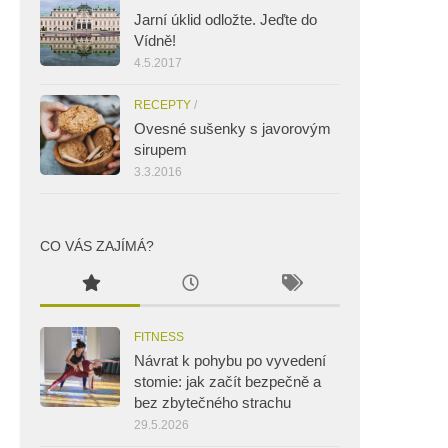
Jarní úklid odložte. Jeďte do
Vídně!
4.5.2017
RECEPTY
/
Ovesné sušenky s javorovým
sirupem
3.3.2016
CO VÁS ZAJÍMÁ?
FITNESS
Návrat k pohybu po vyvedení
stomie: jak začít bezpečně a
bez zbytečného strachu
29.5.2026