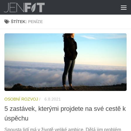
Skip to content
ŠTÍTEK:
PENÍZE
OSOBNÍ ROZVOJ
/
6.8.2021
5 zastávek, kterými projdete na své cestě k
úspěchu
Spousta lidí má v životě veliké ambice. Dělá jim problém