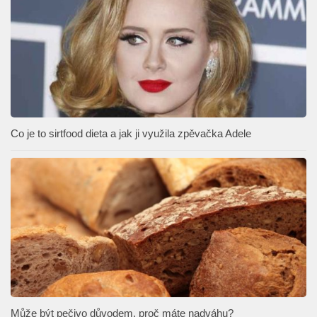
Co je to sirtfood dieta a jak ji využila zpěvačka Adele
Může být pečivo důvodem, proč máte nadváhu?