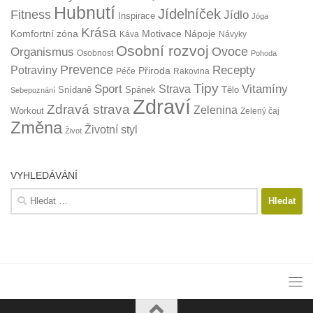
Hubnutí
Jídelníček
Fitness
Jídlo
Inspirace
Jóga
Krása
Komfortní zóna
Motivace
Nápoje
Káva
Návyky
Osobní rozvoj
Organismus
Ovoce
Osobnost
Pohoda
Prevence
Recepty
Potraviny
Přiroda
Péče
Rakovina
Tipy
Sport
Vitamíny
Strava
Snídaně
Spánek
Tělo
Sebepoznání
Zdraví
Zdravá strava
Zelenina
Workout
Zelený čaj
Změna
Životní styl
Život
VYHLEDÁVÁNÍ
Vyhledávání