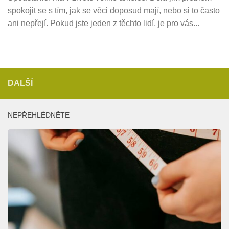
spokojit se s tím, jak se věci doposud mají, nebo si to často
ani nepřejí. Pokud jste jeden z těchto lidí, je pro vás...
DALŠÍ
NEPŘEHLÉDNĚTE