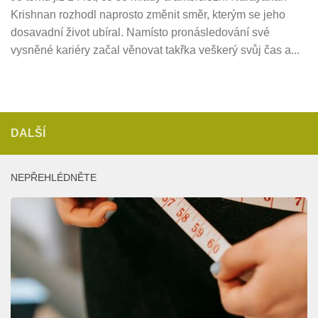
Krishnan rozhodl naprosto změnit směr, kterým se jeho
dosavadní život ubíral. Namísto pronásledování své
vysněné kariéry začal věnovat takřka veškerý svůj čas a...
DALŠÍ
NEPŘEHLÉDNĚTE