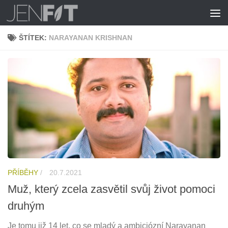
Skip to content
ŠTÍTEK:
NARAYANAN KRISHNAN
PŘÍBĚHY
/
20.7.2021
Muž, který zcela zasvětil svůj život pomoci
druhým
Je tomu již 14 let, co se mladý a ambiciózní Narayanan