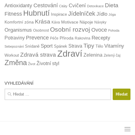
Dieta
Cestování
Antioxidanty
Cvičení
Citáty
Detoxikace
Hubnutí
Jídelníček
Fitness
Jídlo
Inspirace
Jóga
Krása
Komfortní zóna
Motivace
Nápoje
Káva
Návyky
Osobní rozvoj
Organismus
Ovoce
Osobnost
Pohoda
Prevence
Recepty
Potraviny
Přiroda
Péče
Rakovina
Tipy
Sport
Vitamíny
Strava
Snídaně
Spánek
Tělo
Sebepoznání
Zdraví
Zdravá strava
Zelenina
Workout
Zelený čaj
Změna
Životní styl
Život
VYHLEDÁVÁNÍ
Vyhledávání